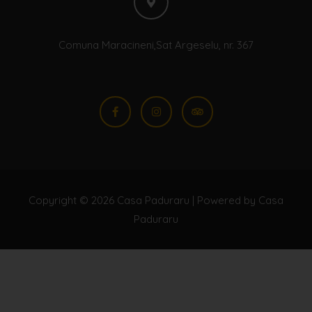
Comuna Maracineni,Sat Argeselu, nr. 367
F
I
T
a
n
r
c
s
i
e
t
p
b
a
a
o
g
d
o
r
v
k
a
i
-
m
s
f
o
r
Copyright © 2026
Casa Paduraru
| Powered by
Casa
Paduraru