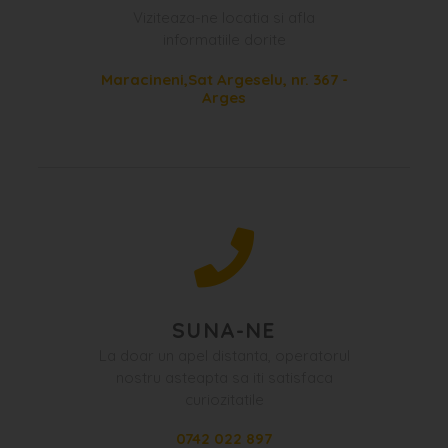
Viziteaza-ne locatia si afla
informatiile dorite
Maracineni,Sat Argeselu, nr. 367 -
Arges
SUNA-NE
La doar un apel distanta, operatorul
nostru asteapta sa iti satisfaca
curiozitatile
0742 022 897