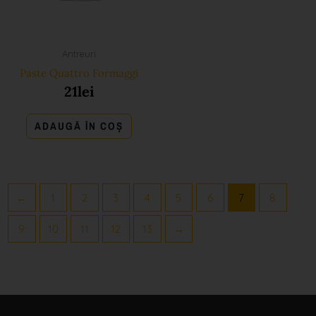
Antreuri
Paste Quattro Formaggi
21
lei
ADAUGĂ ÎN COȘ
←
1
2
3
4
5
6
7
8
9
10
11
12
13
→