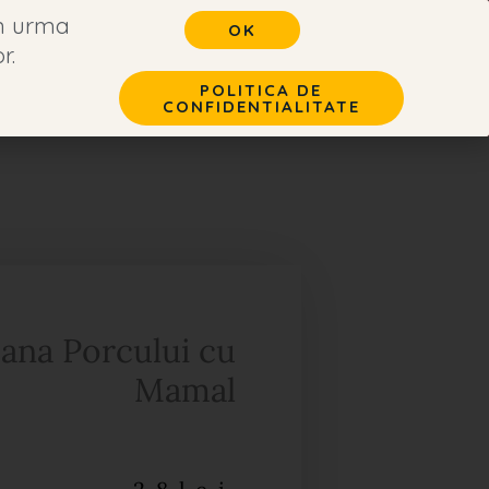
in urma
OK
r.
POLITICA DE
CONFIDENTIALITATE
t
na Porcului cu
Mamal