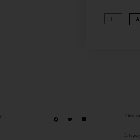
Cantitate
A
Pomana
Porcului
cu
Mamal
l
Prima pa
Categor