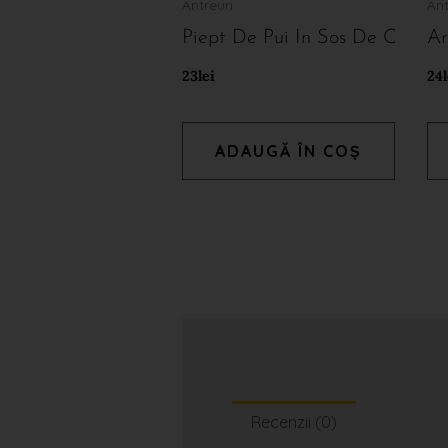
Antreuri
Ant
Piept De Pui In Sos De C
Ar
23
lei
24
ADAUGĂ ÎN COȘ
Recenzii (0)