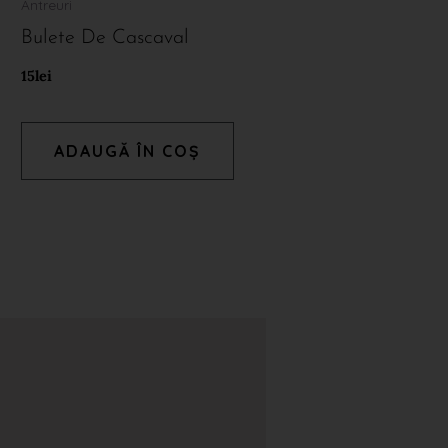
Antreuri
Bulete De Cascaval
15
lei
ADAUGĂ ÎN COȘ