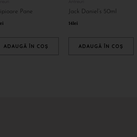
reuri
Antreuri
ipioare Pane
Jack Daniel’s 50ml
lei
14
lei
ADAUGĂ ÎN COȘ
ADAUGĂ ÎN COȘ