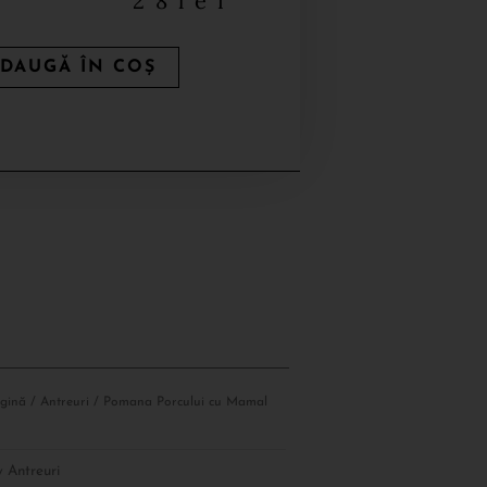
28
lei
DAUGĂ ÎN COȘ
gină
/
Antreuri
/ Pomana Porcului cu Mamal
y
Antreuri