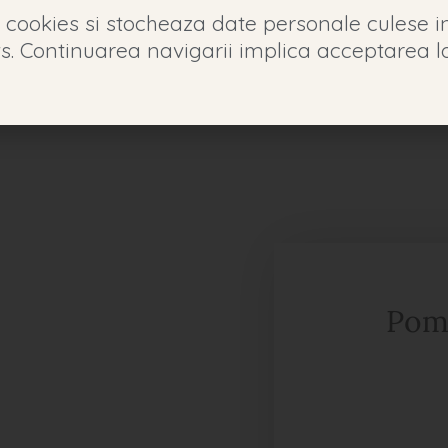
te cookies si stocheaza date personale culese 
s. Continuarea navigarii implica acceptarea lo
Despre Noi
Rezervari
Meniu
Galerie
Contac
Poma