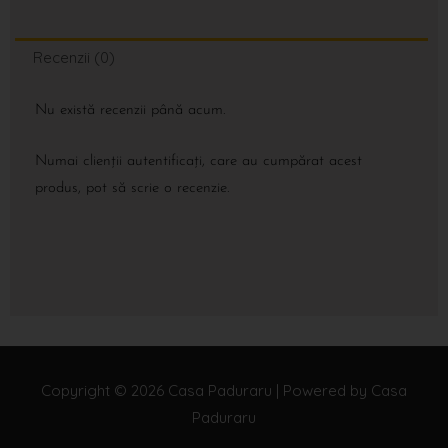
Recenzii (0)
Nu există recenzii până acum.
Numai clienții autentificați, care au cumpărat acest
produs, pot să scrie o recenzie.
Copyright © 2026
Casa Paduraru
| Powered by
Casa
Paduraru